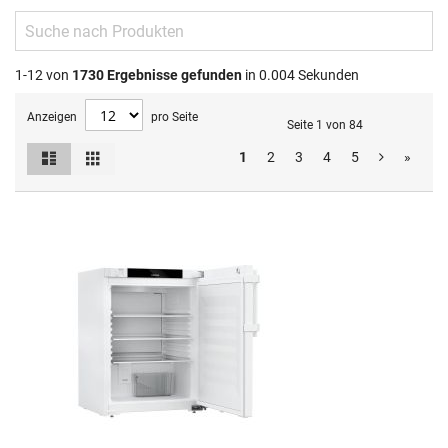
1-12 von
1730
Ergebnisse gefunden
in 0.004 Sekunden
Anzeigen
pro Seite
Seite 1 von 84
Liste
Raster
1
2
3
4
5
»
Ansicht
als