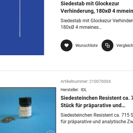
Siedestab mit Glockezur
Verhinderung, 180xØ 4 mmei
Siedeverzugshergestellt aus
Siedestab mit Glockezur Verhinder
DURAN®-Rohr
180xØ 4 mmeines
Siedeverzugshergestellt aus DUR
Rohr
Wunschliste
Vergleic
Artikelnummer:
210070004
Hersteller:
IDL
Siedesteinchen Resistent ca. 
Stück für präparative und
analytische Zwecke
Siedesteinchen Resistent ca. 715 
für präparative und analytische Z