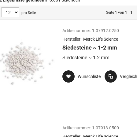
2
Ergebnisse gefunden
in 0.001 Sekunden
1
Seite 1 von 1
pro Seite
Artikelnummer:
1.07912.0250
Hersteller:
Merck Life Science
Siedesteine ~ 1-2 mm
Siedesteine ~ 1-2 mm
Wunschliste
Vergleic
Artikelnummer:
1.07913.0500
Hersteller:
Merck Life Science