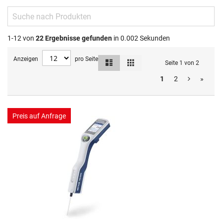
1-12 von
22
Ergebnisse gefunden
in 0.002 Sekunden
Anzeigen
pro Seite
Liste
Raster
Ansicht
Seite 1 von 2
als
1
2
»
Preis auf Anfrage