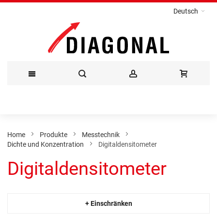
Deutsch
Direkt
zum
Inhalt
Home
Produkte
Messtechnik
Dichte und Konzentration
Digitaldensitometer
Digitaldensitometer
+ Einschränken