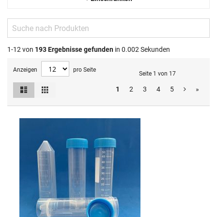
1-12 von
193
Ergebnisse gefunden
in 0.002 Sekunden
Anzeigen
pro Seite
Seite 1 von 17
Liste
Raster
1
2
3
4
5
»
Ansicht
als