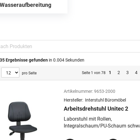
Wasseraufbereitung
35
Ergebnisse gefunden
in 0.004 Sekunden
1
2
3
4
Seite 1 von 78
pro Seite
Artikelnummer:
9653-2000
Hersteller:
Interstuhl Büromöbel
Arbeitsdrehstuhl Unitec 2
Laborstuhl mit Rollen,
Integralschaum/PU-Schaum schwa
Sitzhöhe 440-620 mm, Kunststoff-
Fußkreuz schwarz