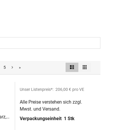
Liste
Raster
5
»
Ansicht
als
Unser Listenpreis*:
206,00 €
pro VE
Alle Preise verstehen sich zzgl.
Mwst. und Versand.
rz,
Verpackungseinheit
1 Stk