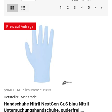
Liste
Raster
1
2
3
4
5
»
Ansicht
als
Preis auf Anfrage
proALPHA Teilenummer:
1283S
Hersteller:
Meditrade
Handschuhe Nitril NextGen Gr.S blau Nitril
Untersuchungshandschuhe, puderfrei,