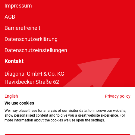
Impressum
AGB
Barrierefreiheit
Datenschutzerklärung
Datenschutzeinstellungen
Kontakt
Diagonal GmbH & Co. KG
Havixbecker Straße 62
48161 Münster
English
Privacy policy
Telefon:
+49 2534 970 216
We use cookies
Telefax: +49 2534 970 116
We may place these for analysis of our visitor data, to improve our website,
show personalised content and to give you a great website experience. For
info@diagonal.de
more information about the cookies we use open the settings.