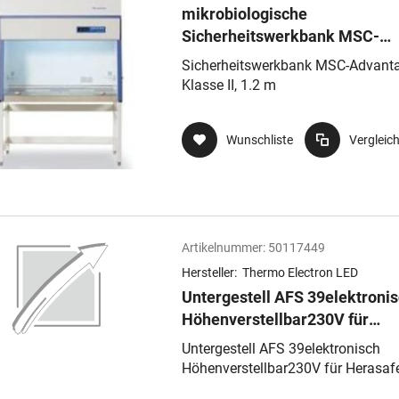
mikrobiologische
Sicherheitswerkbank MSC-
Advantage
Sicherheitswerkbank MSC-Advanta
Klasse II, 1.2 m
Wunschliste
Vergleic
Artikelnummer:
50117449
Hersteller:
Thermo Electron LED
Untergestell AFS 39elektroni
Höhenverstellbar230V für
Herasafe 2030i
Untergestell AFS 39elektronisch
Höhenverstellbar230V für Herasaf
2030i