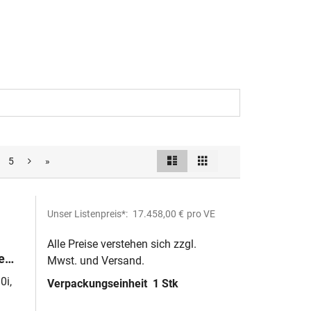
Liste
Raster
5
»
Ansicht
als
Unser Listenpreis*:
17.458,00 €
pro VE
Alle Preise verstehen sich zzgl.
e
Mwst. und Versand.
0i,
Verpackungseinheit
1 Stk