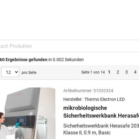
60
Ergebnisse gefunden
in 0.002 Sekunden
1
2
3
4
Seite 1 von 14
pro Seite
Artikelnummer:
51032324
Hersteller:
Thermo Electron LED
mikrobiologische
Sicherheitswerkbank Herasaf
2030i
Sicherheitswerkbank Herasafe 203
Klasse II, 0.9 m, Basic