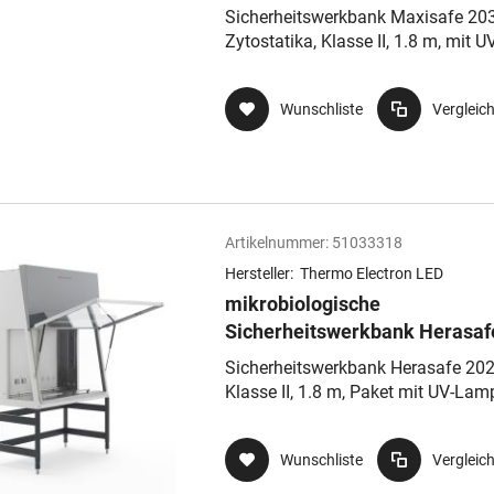
2030i
Sicherheitswerkbank Maxisafe 203
Zytostatika, Klasse II, 1.8 m, mit U
Strahler
Wunschliste
Vergleic
Artikelnummer:
51033318
Hersteller:
Thermo Electron LED
mikrobiologische
Sicherheitswerkbank Herasaf
2025
Sicherheitswerkbank Herasafe 202
Klasse II, 1.8 m, Paket mit UV-Lam
Wunschliste
Vergleic