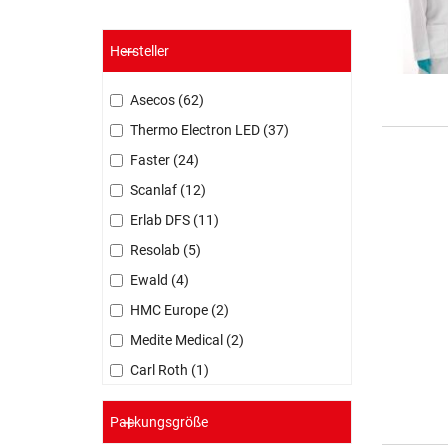
Hersteller
Asecos
62
Thermo Electron LED
37
Faster
24
Scanlaf
12
Erlab DFS
11
Resolab
5
Ewald
4
HMC Europe
2
Medite Medical
2
Carl Roth
1
Packungsgröße