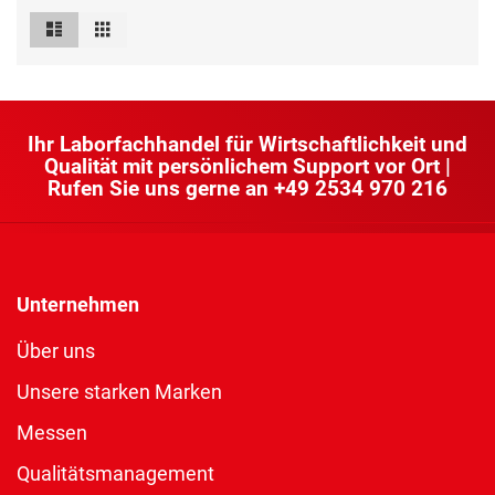
Liste
Raster
Ansicht
als
Ihr Laborfachhandel für Wirtschaftlichkeit und
Qualität mit persönlichem Support vor Ort |
Rufen Sie uns gerne an
+49 2534 970 216
Unternehmen
Über uns
Unsere starken Marken
Messen
Qualitätsmanagement