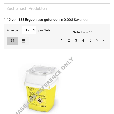
1-12 von
188
Ergebnisse gefunden
in 0.008 Sekunden
Anzeigen
pro Seite
Seite 1 von 16
Liste
Raster
1
2
3
4
5
»
Ansicht
als