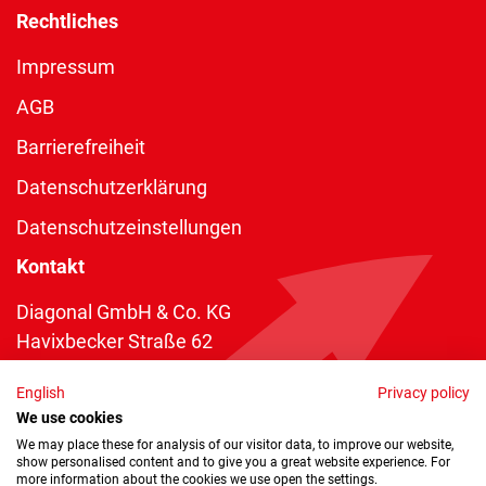
Rechtliches
Impressum
AGB
Barrierefreiheit
Datenschutzerklärung
Datenschutzeinstellungen
Kontakt
Diagonal GmbH & Co. KG
Havixbecker Straße 62
48161 Münster
English
Privacy policy
Telefon:
+49 2534 970 216
We use cookies
Telefax: +49 2534 970 116
We may place these for analysis of our visitor data, to improve our website,
show personalised content and to give you a great website experience. For
info@diagonal.de
more information about the cookies we use open the settings.