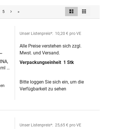
Liste
Raster
5
»
Ansicht
als
Unser Listenpreis*:
10,20 €
pro VE
Alle Preise verstehen sich zzgl.
Mwst. und Versand.
RNA,
Verpackungseinheit
1 Stk
 ml :
Bitte loggen Sie sich ein, um die
hen
Verfügbarkeit zu sehen
Unser Listenpreis*:
25,65 €
pro VE