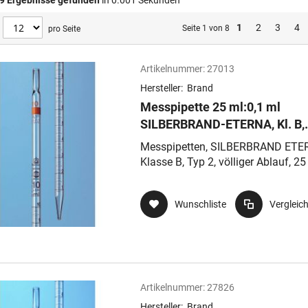
9
Ergebnisse gefunden
in 0.001 Sekunden
1
2
3
4
Seite 1 von 8
pro Seite
Artikelnummer:
27013
Hersteller:
Brand
Messpipette 25 ml:0,1 ml
SILBERBRAND-ETERNA, Kl. B,
völliger Ablauf, AR-Glas,
Messpipetten, SILBERBRAND ETE
Nennvolumenoben
Klasse B, Typ 2, völliger Ablauf, 25
0,1 ml, td, ex, AR-GLAS®, mit
Wattestopfende
Wunschliste
Vergleic
Artikelnummer:
27826
Hersteller:
Brand