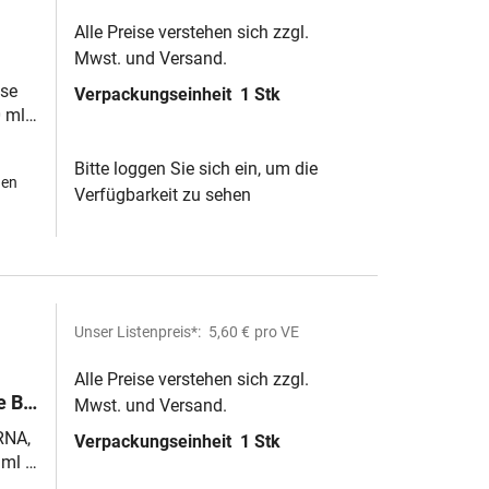
Alle Preise verstehen sich zzgl.
Mwst. und Versand.
ben
se
Verpackungseinheit
1 Stk
 ml :
Bitte loggen Sie sich ein, um die
hen
Verfügbarkeit zu sehen
Unser Listenpreis*:
5,60 €
pro VE
Alle Preise verstehen sich zzgl.
 B,
Mwst. und Versand.
RNA,
Verpackungseinheit
1 Stk
n
 ml :