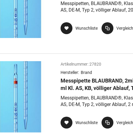
Ablauf, Typ 2, Nennvolumen o
Messpipetten, BLAUBRAND®, Klas
AS, DE-M, Typ 2, völliger Ablauf, 20
0,1 ml, td, ex, AR-GLAS®, mit
Wattestopfende
Wunschliste
Vergleic
Artikelnummer:
27820
Hersteller:
Brand
Messpipette BLAUBRAND, 2ml
ml Kl. AS, KB, völliger Ablauf, 
2, Nennvolumen oben
Messpipetten, BLAUBRAND®, Klas
AS, DE-M, Typ 2, völliger Ablauf, 2 
0,1 ml, td, ex, AR-GLAS®
Wunschliste
Vergleic