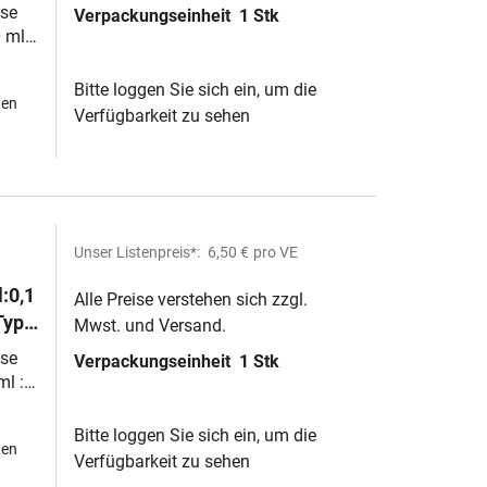
ben
se
Verpackungseinheit
1 Stk
 ml :
Bitte loggen Sie sich ein, um die
hen
Verfügbarkeit zu sehen
Unser Listenpreis*:
6,50 €
pro VE
:0,1
Alle Preise verstehen sich zzgl.
Typ
Mwst. und Versand.
se
Verpackungseinheit
1 Stk
ml :
Bitte loggen Sie sich ein, um die
hen
Verfügbarkeit zu sehen