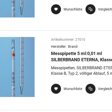
Wattestopfende
Wunschliste
Vergleic
Artikelnummer:
27010
Hersteller:
Brand
Messpipette 5 ml:0,01 ml
SILBERBRAND ETERNA, Klasse
völliger Ablauf, Typ 2,
Messpipetten, SILBERBRAND ETE
Wattestopfende, Nennvolume
Klasse B, Typ 2, völliger Ablauf, 5 m
oben
0,1 ml, td, ex, AR-GLAS®, mit
Wattestopfende
Wunschliste
Vergleic