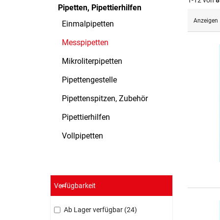
1-12 von
8
Pipetten, Pipettierhilfen
Anzeigen
Einmalpipetten
Messpipetten
Mikroliterpipetten
Pipettengestelle
Pipettenspitzen, Zubehör
Pipettierhilfen
Vollpipetten
Verfügbarkeit
Ab Lager verfügbar
24