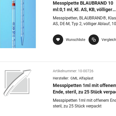
Messpipette BLAUBRAND 10
ml:0,1 ml, Kl. AS, KB, völliger
Ablauf, Typ 2, Nennvolumen o
Messpipetten, BLAUBRAND®, Klas
AS, DE-M, Typ 2, völliger Ablauf, 10
0,1 ml, td, ex, AR-GLAS®, mit
Wattestopfende
Wunschliste
Vergleic
Artikelnummer:
10-00726
Hersteller:
GML Alfaplast
Messpipetten 1ml mit offene
Ende, steril, zu 25 Stück verpa
Messpipetten 1ml mit offenem End
steril, zu 25 Stück verpackt