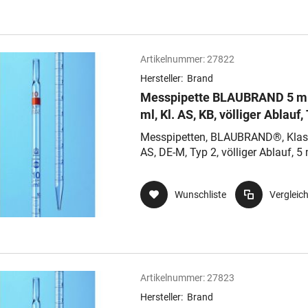
Artikelnummer:
27822
Hersteller:
Brand
Messpipette BLAUBRAND 5 ml
ml, Kl. AS, KB, völliger Ablauf,
2, Nennvolumen oben
Messpipetten, BLAUBRAND®, Klas
AS, DE-M, Typ 2, völliger Ablauf, 5 
0,1 ml, td, ex, AR-GLAS®, mit
Wattestopfende
Wunschliste
Vergleic
Artikelnummer:
27823
Hersteller:
Brand