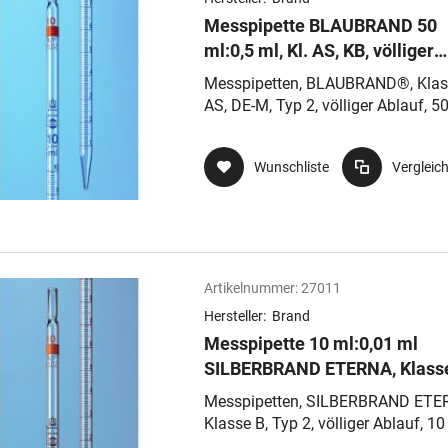
Messpipette BLAUBRAND 50
ml:0,5 ml, Kl. AS, KB, völliger
Ablauf, Typ 2, Nennvolumen o
Messpipetten, BLAUBRAND®, Klas
AS, DE-M, Typ 2, völliger Ablauf, 50
0,1 ml, td, ex, AR-GLAS®, mit
Wattestopfende
Wunschliste
Vergleic
Artikelnummer:
27011
Hersteller:
Brand
Messpipette 10 ml:0,01 ml
SILBERBRAND ETERNA, Klasse
völliger Ablauf, Typ 2,
Messpipetten, SILBERBRAND ETE
Wattestopfende, Nennvolume
Klasse B, Typ 2, völliger Ablauf, 10
oben
0,1 ml, td, ex, AR-GLAS®, mit