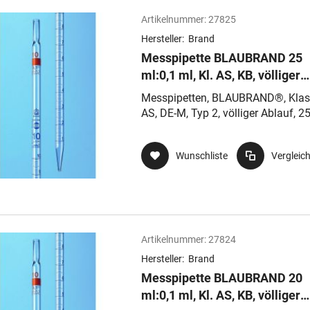
Artikelnummer:
27825
Hersteller:
Brand
Messpipette BLAUBRAND 25
ml:0,1 ml, Kl. AS, KB, völliger
Ablauf, Typ 2, Nennvolumen o
Messpipetten, BLAUBRAND®, Klas
AS, DE-M, Typ 2, völliger Ablauf, 25
0,1 ml, td, ex, AR-GLAS®, mit
Wattestopfende
Wunschliste
Vergleic
Artikelnummer:
27824
Hersteller:
Brand
Messpipette BLAUBRAND 20
ml:0,1 ml, Kl. AS, KB, völliger