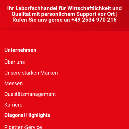
Ihr Laborfachhandel für Wirtschaftlichkeit und
Qualität mit persönlichem Support vor Ort |
Rufen Sie uns gerne an
+49 2534 970 216
Unternehmen
Über uns
Unsere starken Marken
Messen
Qualitätsmanagement
Karriere
Diagonal Highlights
Pipetten-Service