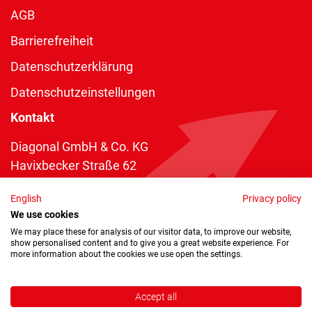
AGB
Barrierefreiheit
Datenschutzerklärung
Datenschutzeinstellungen
Kontakt
Diagonal GmbH & Co. KG
Havixbecker Straße 62
48161 Münster
English
Privacy policy
Telefon:
+49 2534 970 216
We use cookies
Telefax: +49 2534 970 116
We may place these for analysis of our visitor data, to improve our website,
show personalised content and to give you a great website experience. For
info@diagonal.de
more information about the cookies we use open the settings.
Accept all