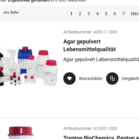
107
Ergebnisse gefunden
in 0.003 Sekunden
pro Seite
1
2
3
4
5
6
7
Näc
Artikelnummer:
A0917.1000
Agar gepulvert
Lebensmittelqualität
Agar gepulvert Lebensmittelqualitä
Wunschliste
Vergleic
Artikelnummer:
A1553.1000
Trypton BioChemica, Pepton 