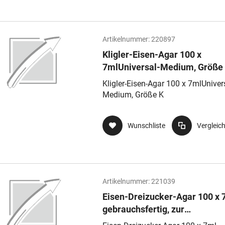
Artikelnummer:
220897
Kligler-Eisen-Agar 100 x
7mlUniversal-Medium, Größe
Kligler-Eisen-Agar 100 x 7mlUniver
Medium, Größe K
Wunschliste
Vergleic
Artikelnummer:
221039
Eisen-Dreizucker-Agar 100 x 
gebrauchsfertig, zur
Differenzierung gramnegative