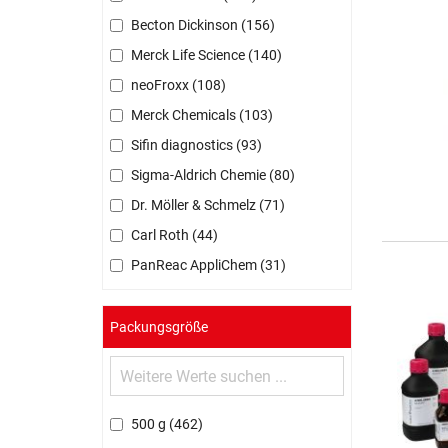
Becton Dickinson
156
Merck Life Science
140
neoFroxx
108
Merck Chemicals
103
Sifin diagnostics
93
Sigma-Aldrich Chemie
80
Dr. Möller & Schmelz
71
Carl Roth
44
PanReac AppliChem
31
Packungsgröße
500 g
462