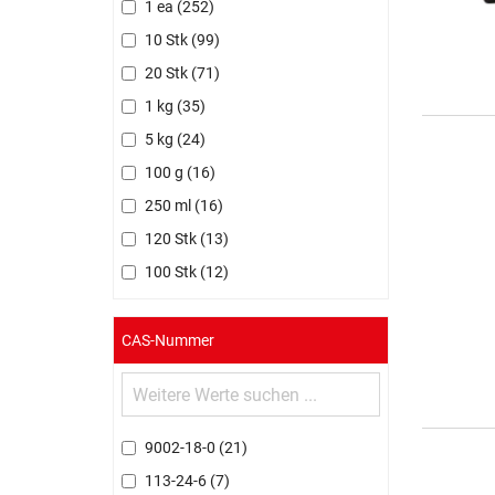
1 ea
252
10 Stk
99
20 Stk
71
1 kg
35
5 kg
24
100 g
16
250 ml
16
120 Stk
13
100 Stk
12
CAS-Nummer
9002-18-0
21
113-24-6
7