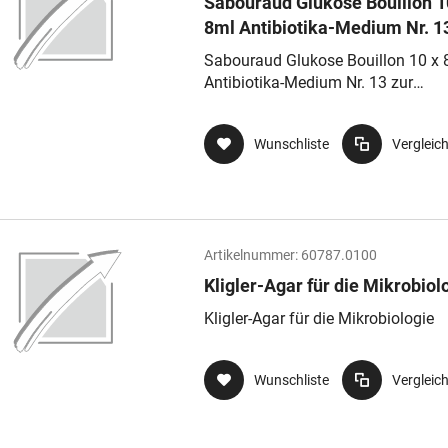
Sabouraud Glukose Bouillon 1
8ml Antibiotika-Medium Nr. 1
Sterilitätstestung nach USP, 
Sabouraud Glukose Bouillon 10 x 
K
Antibiotika-Medium Nr. 13 zur
Sterilitätstestung nach USP, Größe
Wunschliste
Vergleic
Artikelnummer:
60787.0100
Kligler-Agar für die Mikrobiol
Kligler-Agar für die Mikrobiologie
Wunschliste
Vergleic