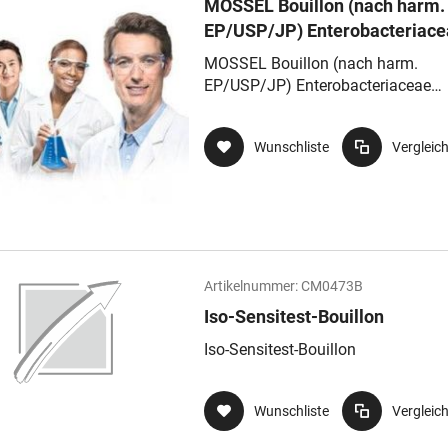
MOSSEL Bouillon (nach harm.
EP/USP/JP) Enterobacteriace
Anreicherungsbouillon nach
MOSSEL Bouillon (nach harm.
MOSSEL, für die Mikrobiologi
EP/USP/JP) Enterobacteriaceae
Anreicherungsbouillon nach MOSS
für die Mikrobiologie
Wunschliste
Vergleic
Artikelnummer:
CM0473B
Iso-Sensitest-Bouillon
Iso-Sensitest-Bouillon
Wunschliste
Vergleic