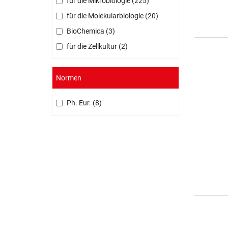
für die Mikrobiologie
225
für die Molekularbiologie
20
BioChemica
3
für die Zellkultur
2
Normen
Ph. Eur.
8