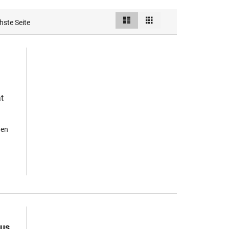
Liste
Raster
Ansicht
hste Seite
als
t
hen
aus