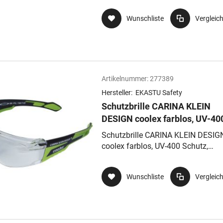
und Lesehilfe
Wunschliste
Vergleic
Artikelnummer:
277389
Hersteller:
EKASTU Safety
Schutzbrille CARINA KLEIN
DESIGN coolex farblos, UV-40
Schutz, antibeschlag und
Schutzbrille CARINA KLEIN DESIG
kratzfeste Sichtscheiben
coolex farblos, UV-400 Schutz,
antibeschlag und kratzfeste
Sichtscheiben
Wunschliste
Vergleic