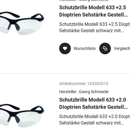
Schutzbrille Modell 633 +2.5
Dioptrien Sehstärke Gestell
schwarz mit transparenter
Schutzbrille Modell 633 +2.5 Diopt
Sichtscheibe kratzfest und
Sehstärke Gestell schwarz mit
Lesehilfe
transparenter Sichtscheibe kratzfe
und Lesehilfe
Wunschliste
Vergleic
Artikelnummer:
163302010
Hersteller:
Georg Schmerler
Schutzbrille Modell 633 +2.0
Dioptrien Sehstärke Gestell
schwarz mit transparenter
Schutzbrille Modell 633 +2.0 Diopt
Sichtscheibe kratzfest und
Sehstärke Gestell schwarz mit
Lesehilfe
transparenter Sichtscheibe kratzfe