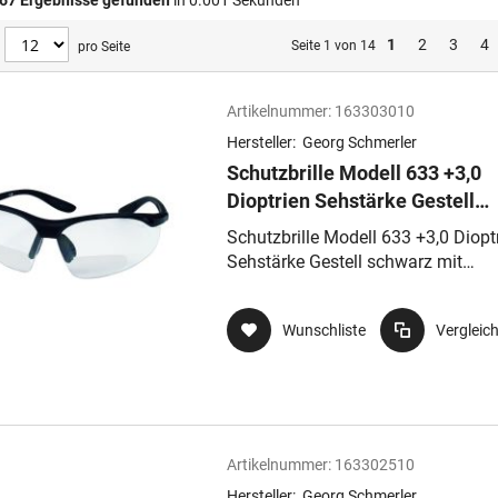
67
Ergebnisse gefunden
in 0.001 Sekunden
1
2
3
4
Seite 1 von 14
pro Seite
Artikelnummer:
163303010
Hersteller:
Georg Schmerler
Schutzbrille Modell 633 +3,0
Dioptrien Sehstärke Gestell
schwarz mit transparenter
Schutzbrille Modell 633 +3,0 Diopt
Sichtscheibe kratzfest und
Sehstärke Gestell schwarz mit
Lesehilfe
transparenter Sichtscheibe kratzfe
und Lesehilfe
Wunschliste
Vergleic
Artikelnummer:
163302510
Hersteller:
Georg Schmerler