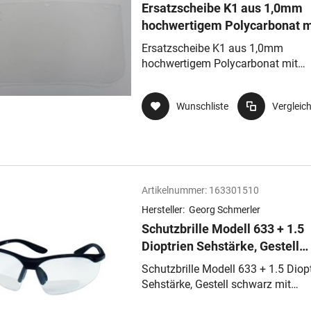
Ersatzscheibe K1 aus 1,0mm
hochwertigem Polycarbonat m
speziellen Komfortbiegungen
Ersatzscheibe K1 aus 1,0mm
hochwertigem Polycarbonat mit
speziellen Komfortbiegungen
Wunschliste
Vergleic
Artikelnummer:
163301510
Hersteller:
Georg Schmerler
Schutzbrille Modell 633 + 1.5
Dioptrien Sehstärke, Gestell
schwarz mit transparenter
Schutzbrille Modell 633 + 1.5 Diop
Sichtscheibe, kratzfest
Sehstärke, Gestell schwarz mit
transparenter Sichtscheibe, kratzfe