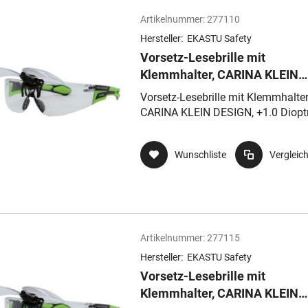
Artikelnummer:
277110
Hersteller:
EKASTU Safety
Vorsetz-Lesebrille mit
Klemmhalter, CARINA KLEIN
DESIGN, +1.0 Dioptrien, Anti-
Vorsetz-Lesebrille mit Klemmhalter
Kratz-Beschichtung
CARINA KLEIN DESIGN, +1.0 Dioptr
Anti- Kratz-Beschichtung
Wunschliste
Vergleic
Artikelnummer:
277115
Hersteller:
EKASTU Safety
Vorsetz-Lesebrille mit
Klemmhalter, CARINA KLEIN