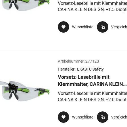
DESIGN, +1.5 Dioptrien, Anti-
Vorsetz-Lesebrille mit Klemmhalter
Kratz-Beschichtung
CARINA KLEIN DESIGN, +1.5 Dioptr
Anti- Kratz-Beschichtung
Wunschliste
Vergleic
Artikelnummer:
277120
Hersteller:
EKASTU Safety
Vorsetz-Lesebrille mit
Klemmhalter, CARINA KLEIN
DESIGN, +2.0 Dioptrien, Anti-
Vorsetz-Lesebrille mit Klemmhalter
Kratz-Beschichtung
CARINA KLEIN DESIGN, +2.0 Dioptr
Anti- Kratz-Beschichtung
Wunschliste
Vergleic