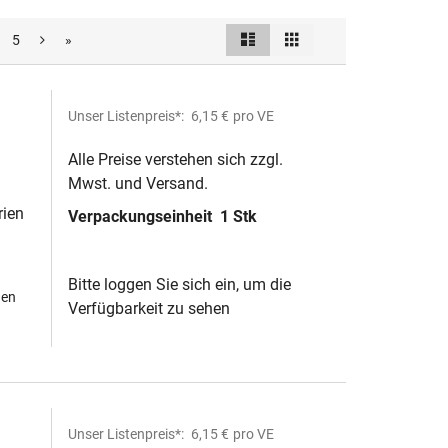
Liste
Raster
5
»
Ansicht
als
Unser Listenpreis*:
6,15 €
pro VE
Alle Preise verstehen sich zzgl.
Mwst. und Versand.
rien
Verpackungseinheit
1 Stk
st
Bitte loggen Sie sich ein, um die
hen
Verfügbarkeit zu sehen
Unser Listenpreis*:
6,15 €
pro VE