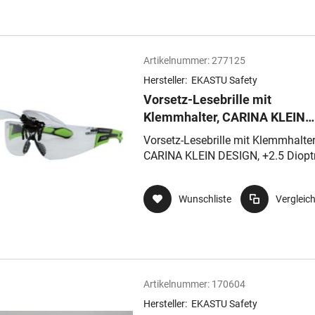
Artikelnummer:
277125
Hersteller:
EKASTU Safety
Vorsetz-Lesebrille mit
Klemmhalter, CARINA KLEIN
DESIGN, +2.5 Dioptrien, Anti-
Vorsetz-Lesebrille mit Klemmhalter
Kratz-Beschichtung
CARINA KLEIN DESIGN, +2.5 Dioptr
Anti- Kratz-Beschichtung
Wunschliste
Vergleic
Artikelnummer:
170604
Hersteller:
EKASTU Safety