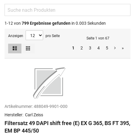
1-12 von
799
Ergebnisse gefunden
in 0.003 Sekunden
Anzeigen
pro Seite
Seite 1 von 67
Liste
Raster
1
2
3
4
5
»
Ansicht
als
Artikelnummer:
488049-9901-000
Hersteller:
Carl Zeiss
Filtersatz 49 DAPI shift free (E) EX G 365, BS FT 395,
EM BP 445/50