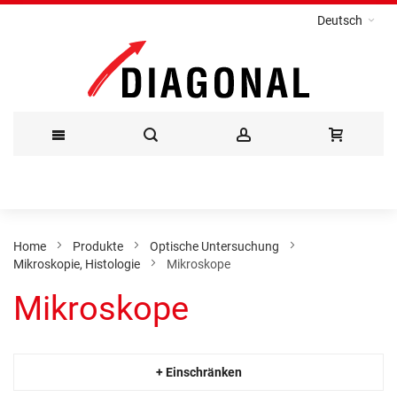
Deutsch
Direkt
zum
Inhalt
Home
Produkte
Optische Untersuchung
Mikroskopie, Histologie
Mikroskope
Mikroskope
+ Einschränken