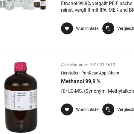
Bitrex
Ethanol 99,8% vergällt PE-Flasche
reinst, vergällt mit IPA, MEK und Bi
Wunschliste
Vergleic
Artikelnummer:
701091.1612
Hersteller:
PanReac AppliChem
Methanol 99,9 %
für LC-MS, (Synonym: Methylalkoh
Wunschliste
Vergleic