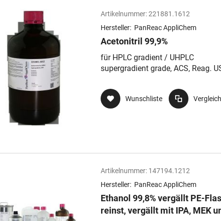
Artikelnummer:
221881.1612
Hersteller:
PanReac AppliChem
Acetonitril 99,9%
für HPLC gradient / UHPLC
supergradient grade, ACS, Reag. U
Ph. Eur.
Wunschliste
Vergleic
Artikelnummer:
147194.1212
Hersteller:
PanReac AppliChem
Ethanol 99,8% vergällt PE-Fla
reinst, vergällt mit IPA, MEK u