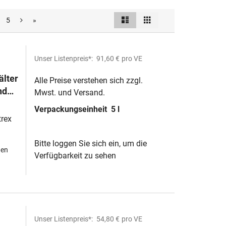
Liste
Raster
5
»
Ansicht
als
Unser Listenpreis*:
91,60 €
pro VE
älter
Alle Preise verstehen sich zzgl.
nd
Mwst. und Versand.
Verpackungseinheit
5 l
trex
Bitte loggen Sie sich ein, um die
hen
Verfügbarkeit zu sehen
Unser Listenpreis*:
54,80 €
pro VE