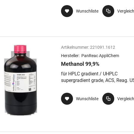
Wunschliste
Vergleic
Artikelnummer:
221091.1612
Hersteller:
PanReac AppliChem
Methanol 99,9%
für HPLC gradient / UHPLC
supergradient grade, ACS, Reag. U
Ph. Eur. (Synonym: Methylalkohol)
Wunschliste
Vergleic