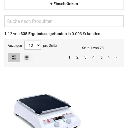
+ Einschränken
1-12 von
335
Ergebnisse gefunden
in 0.003 Sekunden
Anzeigen
pro Seite
Seite 1 von 28
Liste
Raster
1
2
3
4
5
»
Ansicht
als