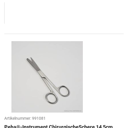
Artikelnummer:
991081
Peha®-Instrument ChirurgischeSchere 14,5cm