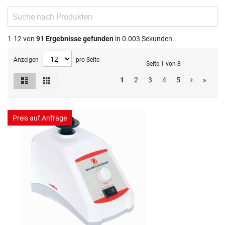
1-12 von
91
Ergebnisse gefunden
in 0.003 Sekunden
Anzeigen
pro Seite
Seite 1 von 8
Liste
Raster
1
2
3
4
5
»
Ansicht
als
Preis auf Anfrage