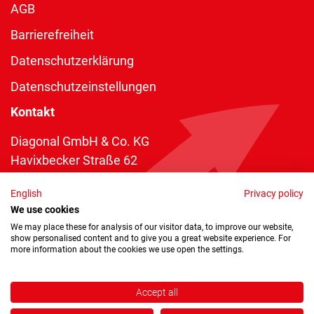
AGB
Barrierefreiheit
Datenschutzerklärung
Datenschutzeinstellungen
Kontakt
Diagonal GmbH & Co. KG
Havixbecker Straße 62
48161 Münster
English
Privacy policy
Telefon:
+49 2534 970 216
We use cookies
Telefax: +49 2534 970 116
We may place these for analysis of our visitor data, to improve our website,
show personalised content and to give you a great website experience. For
info@diagonal.de
more information about the cookies we use open the settings.
Accept all