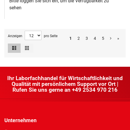
Bitte loggen Sie sich ein, um die Verfügbarkeit zu
sehen
Anzeigen
pro Seite
1
2
3
4
5
»
Liste
Raster
Ansicht
als
Ihr Laborfachhandel für Wirtschaftlichkeit und
Qualität mit persönlichem Support vor Ort |
Rufen Sie uns gerne an
+49 2534 970 216
Unternehmen