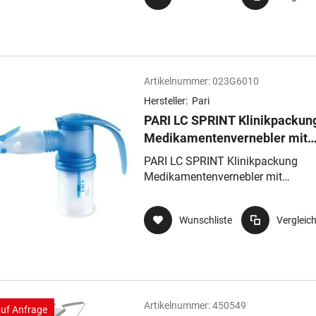
Artikelnummer:
023G6010
Hersteller:
Pari
PARI LC SPRINT Klinikpackun
Medikamentenvernebler mit
Ventilsystem (Düsenaufsatz b
PARI LC SPRINT Klinikpackung
und Mundstück univeral
Medikamentenvernebler mit
Ventilsystem (Düsenaufsatz blau)
Mundstück univeral
Wunschliste
Vergleic
Artikelnummer:
450549
auf Anfrage