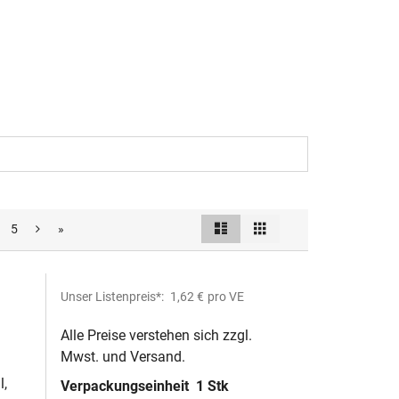
Liste
Raster
5
»
Ansicht
als
Unser Listenpreis*:
1,62 €
pro VE
Alle Preise verstehen sich zzgl.
Mwst. und Versand.
 -
l,
Verpackungseinheit
1 Stk