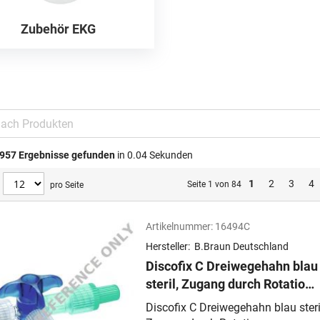
Zubehör EKG
957
Ergebnisse gefunden
in 0.04 Sekunden
1
2
3
4
Seite 1 von 84
pro Seite
Artikelnummer:
16494C
Hersteller:
B.Braun Deutschland
Discofix C Dreiwegehahn blau
steril, Zugang durch Rotatio
Rotationsadapter, Latex-, PVC
Discofix C Dreiwegehahn blau steri
und DEHP-frei