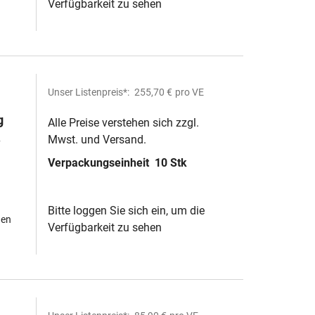
Verfügbarkeit zu sehen
Unser Listenpreis*:
255,70 €
pro VE
g
Alle Preise verstehen sich zzgl.
Mwst. und Versand.
lau)
Verpackungseinheit
10 Stk
 und
Bitte loggen Sie sich ein, um die
hen
Verfügbarkeit zu sehen