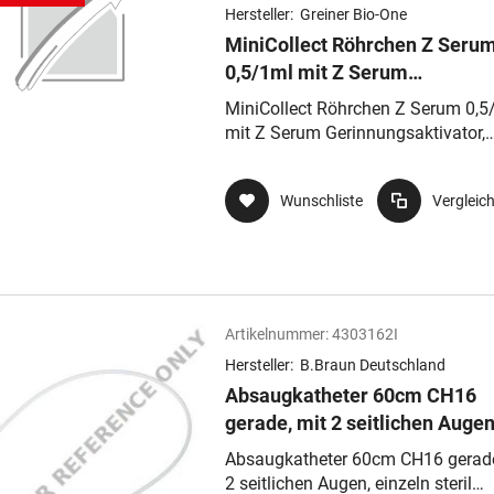
Hersteller:
Greiner Bio-One
MiniCollect Röhrchen Z Seru
0,5/1ml mit Z Serum
Gerinnungsaktivator, Kappe
MiniCollect Röhrchen Z Serum 0,5
,Trägerröhrchen vormontiert
mit Z Serum Gerinnungsaktivator,
Kappe ,Trägerröhrchen vormontiert
Wunschliste
Vergleic
Artikelnummer:
4303162I
Hersteller:
B.Braun Deutschland
Absaugkatheter 60cm CH16
gerade, mit 2 seitlichen Augen
einzeln steril verpack
Absaugkatheter 60cm CH16 gerade
2 seitlichen Augen, einzeln steril