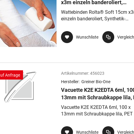
x3m einzeln banderoliert,
Synthetik-Wattebinden aus ni
Wattebinden Rolta® Soft 15cm x
saugenden gekräuselten
einzeln banderoliert, Synthetik-
Polyester
Wattebinden aus nicht saugenden
gekräuselten Polyester
Wunschliste
Vergleic
Artikelnummer:
456023
auf Anfrage
Hersteller:
Greiner Bio-One
Vacuette K2E K2EDTA 6ml, 10
13mm mit Schraubkappe lila,
Vacuette K2E K2EDTA 6ml, 100 x
13mm mit Schraubkappe lila, PET
Wunschliste
Vergleic