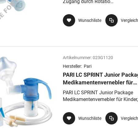
Zugang durch Rotatio
Rotationsadapter, Latex-, PVC - un
DEHP-frei
Wunschliste
Vergleic
Artikelnummer:
023G1120
Hersteller:
Pari
PARI LC SPRINT Junior Packa
Medikamentenvernebler für
Kinder, mit Ventilsystem und
PARI LC SPRINT Junior Package
PIFControl(Düsenaufsatz gelb
Medikamentenvernebler für Kinder,
Ventilsystem und
PIFControl(Düsenaufsatz gelb)
Wunschliste
Vergleic