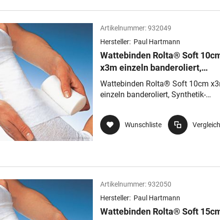
Artikelnummer:
932049
Hersteller:
Paul Hartmann
Wattebinden Rolta® Soft 10c
x3m einzeln banderoliert,
Synthetik-Wattebinden aus ni
Wattebinden Rolta® Soft 10cm x
saugenden gekräuselten
einzeln banderoliert, Synthetik-
Polyester
Wattebinden aus nicht saugenden
gekräuselten Polyester
Wunschliste
Vergleic
Artikelnummer:
932050
Hersteller:
Paul Hartmann
Wattebinden Rolta® Soft 15c