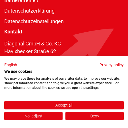
Barrierefreiheit
Datenschutzerklärung
Datenschutzeinstellungen
Kontakt
Diagonal GmbH & Co. KG
Havixbecker Straße 62
48161 Münster
English
Privacy policy
Telefon:
+49 2534 970 216
We use cookies
Telefax: +49 2534 970 116
We may place these for analysis of our visitor data, to improve our website,
show personalised content and to give you a great website experience. For
info@diagonal.de
more information about the cookies we use open the settings.
Accept all
No, adjust
Deny
Copyright © 2026 by Diagonal GmbH & Co. KG