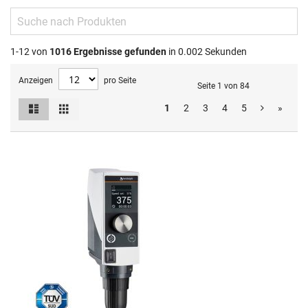
1-12 von
1016
Ergebnisse gefunden
in 0.002 Sekunden
Anzeigen
pro Seite
Seite 1 von 84
Liste
Raster
1
2
3
4
5
»
Ansicht
als