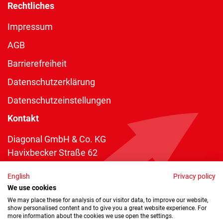
Rechtliches
Impressum
AGB
Barrierefreiheit
Datenschutzerklärung
Datenschutzeinstellungen
Kontakt
Diagonal GmbH & Co. KG
Havixbecker Straße 62
48161 Münster
English
Privacy policy
Telefon:
+49 2534 970 216
We use cookies
Telefax: +49 2534 970 116
We may place these for analysis of our visitor data, to improve our website,
show personalised content and to give you a great website experience. For
info@diagonal.de
more information about the cookies we use open the settings.