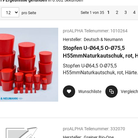
19
Ergebnisse gefunden
in 0.002 Sekunden
1
2
3
4
Seite 1 von 35
pro Seite
proALPHA Teilenummer:
1010264
Hersteller:
Deutsch & Neumann
Stopfen U-Ø64,5 O-Ø75,5
H55mmNaturkautschuk, rot, H
40Shore A, nach DIN 12871
Stopfen U-Ø64,5 O-Ø75,5
H55mmNaturkautschuk, rot, Härte
40Shore A, nach DIN 12871
Wunschliste
Vergleic
proALPHA Teilenummer:
332070
Hersteller:
Greiner Bio-One