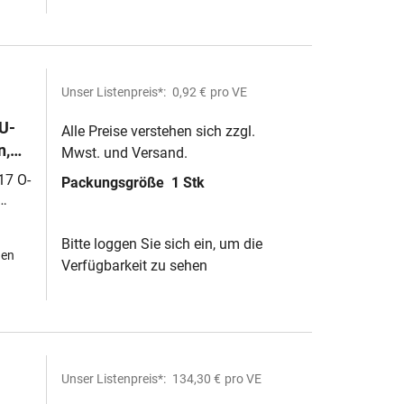
Unser Listenpreis*:
0,92 €
pro VE
U-
Alle Preise verstehen sich zzgl.
n,
Mwst. und Versand.
ch
17 O-
Packungsgröße
1 Stk
Bitte loggen Sie sich ein, um die
hen
Verfügbarkeit zu sehen
Unser Listenpreis*:
134,30 €
pro VE