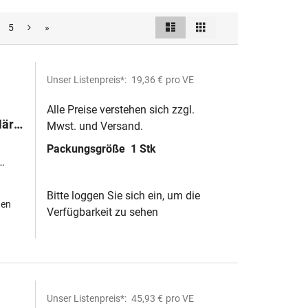
Liste
Raster
5
»
Ansicht
als
Unser Listenpreis*:
19,36 €
pro VE
Alle Preise verstehen sich zzgl.
ärte
Mwst. und Versand.
Packungsgröße
1 Stk
Bitte loggen Sie sich ein, um die
hen
Verfügbarkeit zu sehen
Unser Listenpreis*:
45,93 €
pro VE