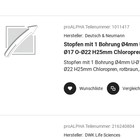
proALPHA Teilenummer:
1011417
Hersteller:
Deutsch & Neumann
Stopfen mit 1 Bohrung Ø4mm 
Ø17 O-Ø22 H25mm Chloropre
rotbraun, Härte 4 Shore A, na
Stopfen mit 1 Bohrung Ø4mm U-Ø
DIN 12871
Ø22 H25mm Chloropren, rotbraun,
Härte 4 Shore A, nach DIN 12871
Wunschliste
Vergleic
proALPHA Teilenummer:
216240804
Hersteller:
DWK Life Sciences