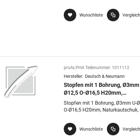
Wunschliste
Vergleic
proALPHA Teilenummer:
1011112
Hersteller:
Deutsch & Neumann
Stopfen mit 1 Bohrung, Ø3mm
Ø12,5 O-Ø16,5 H20mm,
Naturkautschuk, grau, Härte 
Stopfen mit 1 Bohrung, Ø3mm U-Ø
Shore A,
O-Ø16,5 H20mm, Naturkautschuk, 
Härte 40 Shore A,
Wunschliste
Vergleic