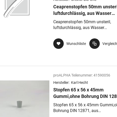
Ceaprenstopfen 50mm unsteri
luftdurchlässig, aus Wasser
abweisendem Material
Ceaprenstopfen 50mm unsteril,
luftdurchlässig, aus Wasser
abweisendem Material
Wunschliste
Vergleic
proALPHA Teilenummer:
41590056
Hersteller:
Karl Hecht
Stopfen 65 x 56 x 45mm
Gummi,ohne Bohrung DIN 128
aus Naturkautschuk, Härte 40
Stopfen 65 x 56 x 45mm Gummi,o
Shore A
Bohrung DIN 12871, aus
Naturkautschuk, Härte 40 Shore A