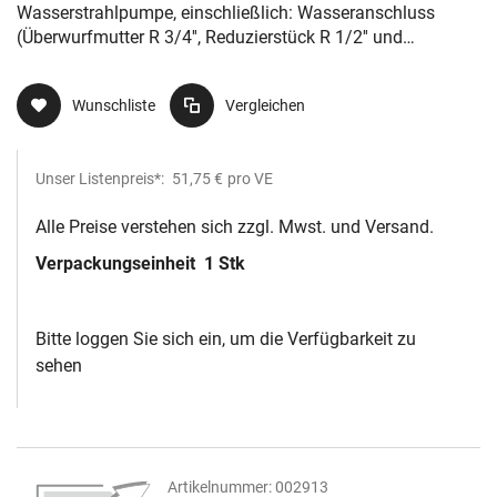
Wasserstrahlpumpe, einschließlich: Wasseranschluss
(Überwurfmutter R 3/4'', Reduzierstück R 1/2'' und
Schlauchanschluss (Olive) mit Außen-Ø 10-12 mm),
Vakuumanschluss (Olive mit Außen-Ø 6-9
Wunschliste
Vergleichen
Unser Listenpreis*:
51,75 €
pro VE
Alle Preise verstehen sich zzgl. Mwst. und Versand.
Verpackungseinheit
1 Stk
Bitte loggen Sie sich ein, um die Verfügbarkeit zu
sehen
Artikelnummer:
002913