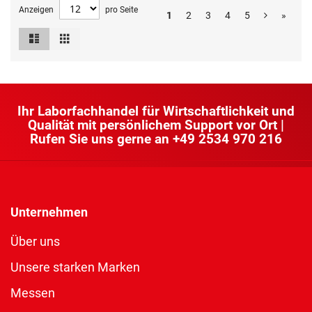
Anzeigen
pro Seite
1
2
3
4
5
»
Liste
Raster
Ansicht
als
Ihr Laborfachhandel für Wirtschaftlichkeit und
Qualität mit persönlichem Support vor Ort |
Rufen Sie uns gerne an
+49 2534 970 216
Unternehmen
Über uns
Unsere starken Marken
Messen