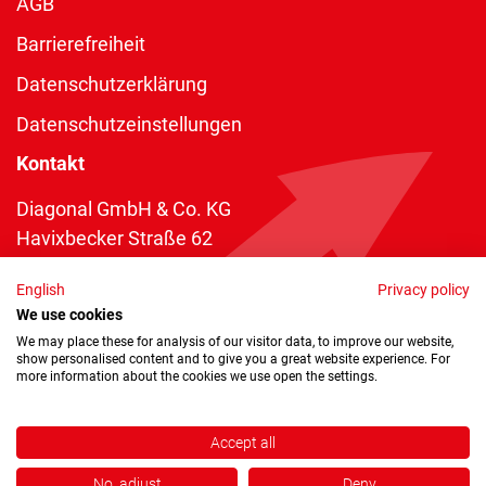
AGB
Barrierefreiheit
Datenschutzerklärung
Datenschutzeinstellungen
Kontakt
Diagonal GmbH & Co. KG
Havixbecker Straße 62
48161 Münster
English
Privacy policy
Telefon:
+49 2534 970 216
We use cookies
Telefax: +49 2534 970 116
We may place these for analysis of our visitor data, to improve our website,
show personalised content and to give you a great website experience. For
info@diagonal.de
more information about the cookies we use open the settings.
Accept all
No, adjust
Deny