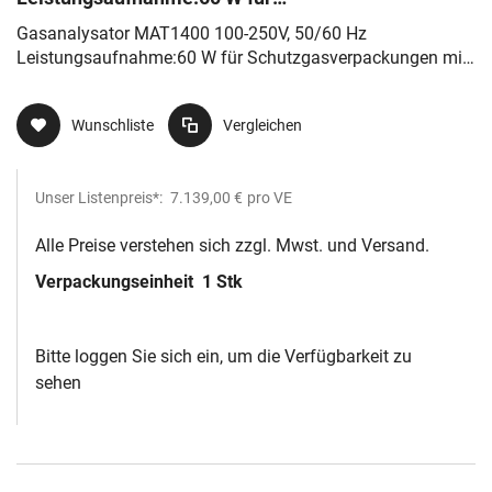
Schutzgasverpackungen mit Zirconiumdioxid-
Gasanalysator MAT1400 100-250V, 50/60 Hz
Sensor
Leistungsaufnahme:60 W für Schutzgasverpackungen mit
Zirconiumdioxid-Sensor
Wunschliste
Vergleichen
Unser Listenpreis*:
7.139,00 €
pro VE
Alle Preise verstehen sich zzgl. Mwst. und Versand.
Verpackungseinheit
1 Stk
Bitte loggen Sie sich ein, um die Verfügbarkeit zu
sehen