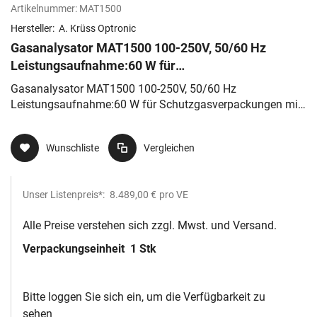
Artikelnummer:
MAT1500
Hersteller:
A. Krüss Optronic
Gasanalysator MAT1500 100-250V, 50/60 Hz
Leistungsaufnahme:60 W für
Schutzgasverpackungen mit Zirconiumdioxid-
Gasanalysator MAT1500 100-250V, 50/60 Hz
Sensor
Leistungsaufnahme:60 W für Schutzgasverpackungen mit
Zirconiumdioxid-Sensor
Wunschliste
Vergleichen
Unser Listenpreis*:
8.489,00 €
pro VE
Alle Preise verstehen sich zzgl. Mwst. und Versand.
Verpackungseinheit
1 Stk
Bitte loggen Sie sich ein, um die Verfügbarkeit zu
sehen