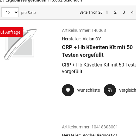
29
Ergebnisse gefunden
in 0.002 Sekunden
1
2
3
4
Seite 1 von 20
pro Seite
Artikelnummer:
140068
auf Anfrage
Hersteller:
Aidian OY
CRP + Hb Küvetten Kit mit 50
Testen vorgefüllt
CRP + Hb Küvetten Kit mit 50 Test
vorgefüllt
Wunschliste
Vergleic
Artikelnummer:
10418303001
Hersteller:
Roche Diagnostics