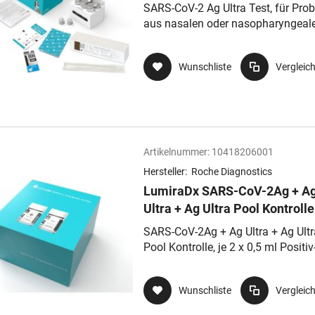
SARS-CoV-2 Ag Ultra Test, für Pro
aus nasalen oder nasopharyngeal
Abstrichen
Wunschliste
Vergleic
Artikelnummer:
10418206001
Hersteller:
Roche Diagnostics
LumiraDx SARS-CoV-2Ag + A
Ultra + Ag Ultra Pool Kontrolle
SARS-CoV-2Ag + Ag Ultra + Ag Ultr
Pool Kontrolle, je 2 x 0,5 ml Positi
Negativkontrolle, 40 Transferpette
µl
Wunschliste
Vergleic