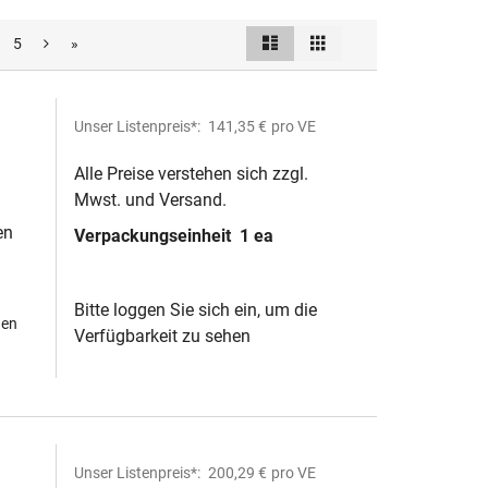
Liste
Raster
5
»
Ansicht
als
Unser Listenpreis*:
141,35 €
pro VE
Alle Preise verstehen sich zzgl.
Mwst. und Versand.
en
Verpackungseinheit
1 ea
Bitte loggen Sie sich ein, um die
hen
Verfügbarkeit zu sehen
Unser Listenpreis*:
200,29 €
pro VE