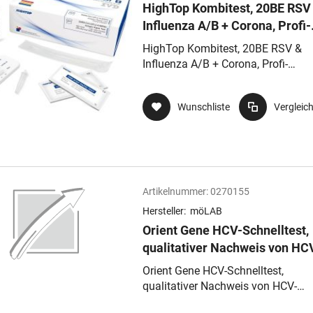
HighTop Kombitest, 20BE RSV
Influenza A/B + Corona, Profi-
Schnelltest (Naso- &
HighTop Kombitest, 20BE RSV &
Oropharyngeal)
Influenza A/B + Corona, Profi-
Schnelltest (Naso- & Oropharyngea
Wunschliste
Vergleic
Artikelnummer:
0270155
Hersteller:
möLAB
Orient Gene HCV-Schnelltest,
qualitativer Nachweis von HC
spezifischen Antikörpern, 25
Orient Gene HCV-Schnelltest,
Testkassetten
qualitativer Nachweis von HCV-
spezifischen Antikörpern, 25