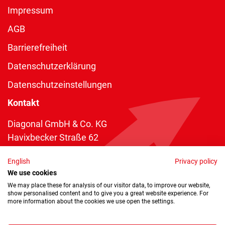
Impressum
AGB
Barrierefreiheit
Datenschutzerklärung
Datenschutzeinstellungen
Kontakt
Diagonal GmbH & Co. KG
Havixbecker Straße 62
48161 Münster
English
Privacy policy
Telefon:
+49 2534 970 216
We use cookies
Telefax: +49 2534 970 116
We may place these for analysis of our visitor data, to improve our website,
show personalised content and to give you a great website experience. For
info@diagonal.de
more information about the cookies we use open the settings.