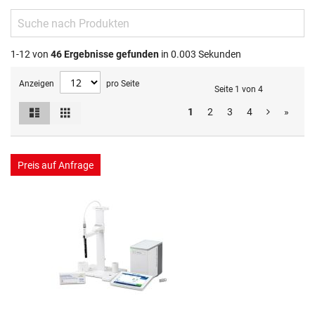
1-12 von
46
Ergebnisse gefunden
in 0.003 Sekunden
Anzeigen
pro Seite
Seite 1 von 4
Liste
Raster
1
2
3
4
»
Ansicht
als
Preis auf Anfrage