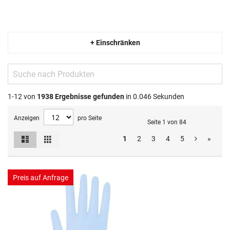
+ Einschränken
1-12 von
1938
Ergebnisse gefunden
in 0.046 Sekunden
Anzeigen
pro Seite
Seite 1 von 84
Liste
Raster
1
2
3
4
5
»
Ansicht
als
Preis auf Anfrage