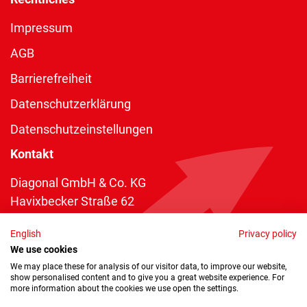
Impressum
AGB
Barrierefreiheit
Datenschutzerklärung
Datenschutzeinstellungen
Kontakt
Diagonal GmbH & Co. KG
Havixbecker Straße 62
48161 Münster
English
Privacy policy
Telefon:
+49 2534 970 216
We use cookies
Telefax: +49 2534 970 116
We may place these for analysis of our visitor data, to improve our website,
show personalised content and to give you a great website experience. For
info@diagonal.de
more information about the cookies we use open the settings.