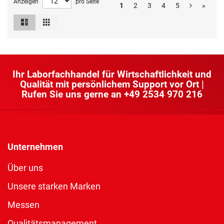
Anzeigen
pro Seite
1
2
3
4
5
»
Liste
Raster
Ansicht
als
Ihr Laborfachhandel für Wirtschaftlichkeit und
Qualität mit persönlichem Support vor Ort |
Rufen Sie uns gerne an
+49 2534 970 216
Unternehmen
Über uns
Unsere starken Marken
Messen
Qualitätsmanagement