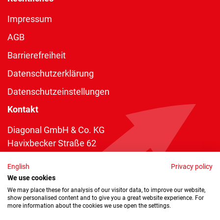
Impressum
AGB
Barrierefreiheit
Datenschutzerklärung
Datenschutzeinstellungen
Kontakt
Diagonal GmbH & Co. KG
Havixbecker Straße 62
48161 Münster
English
Privacy policy
Telefon:
+49 2534 970 216
We use cookies
Telefax: +49 2534 970 116
We may place these for analysis of our visitor data, to improve our website,
show personalised content and to give you a great website experience. For
info@diagonal.de
more information about the cookies we use open the settings.