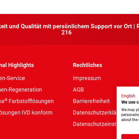
keit und Qualität mit persönlichem Support vor Ort |
216
nal Highlights
Rechtliches
en-Service
Impressum
nen-Regeneration
AGB
English
®
ma
Farbstofflösungen
Barrierefreiheit
We use c
We may pla
rlösungen IVD konform
Datenschutzerklärung
personalis
about the 
Datenschutzeinstellungen