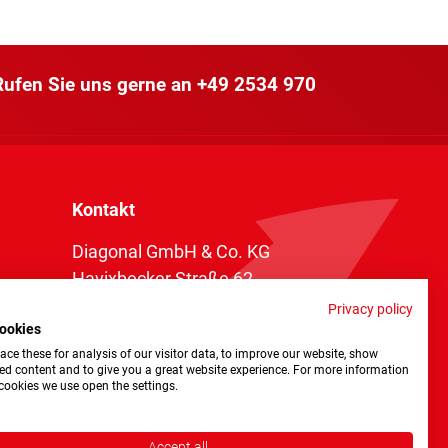
 Rufen Sie uns gerne an
+49 2534 970
Kontakt
Diagonal GmbH & Co. KG
Havixbecker Straße 62
48161 Münster
Privacy policy
ookies
Telefon:
+49 2534 970 216
ce these for analysis of our visitor data, to improve our website, show
Telefax: +49 2534 970 116
ed content and to give you a great website experience. For more information
cookies we use open the settings.
info@diagonal.de
Accept all