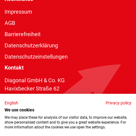
Impressum
AGB
Barrierefreiheit
Datenschutzerklärung
Datenschutzeinstellungen
Kontakt
Diagonal GmbH & Co. KG
Havixbecker Straße 62
48161 Münster
English
Privacy policy
Telefon:
+49 2534 970 216
We use cookies
Telefax: +49 2534 970 116
We may place these for analysis of our visitor data, to improve our website,
show personalised content and to give you a great website experience. For
info@diagonal.de
more information about the cookies we use open the settings.