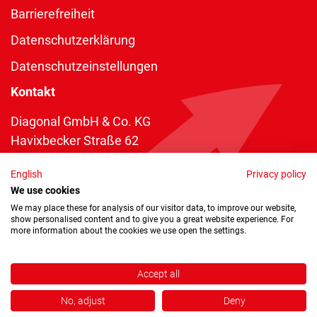
Barrierefreiheit
Datenschutzerklärung
Datenschutzeinstellungen
Kontakt
Diagonal GmbH & Co. KG
Havixbecker Straße 62
48161 Münster
English
Privacy policy
Telefon:
+49 2534 970 216
We use cookies
Telefax: +49 2534 970 116
We may place these for analysis of our visitor data, to improve our website,
show personalised content and to give you a great website experience. For
info@diagonal.de
more information about the cookies we use open the settings.
Accept all
No, adjust
Deny
Copyright © 2026 by Diagonal GmbH & Co. KG