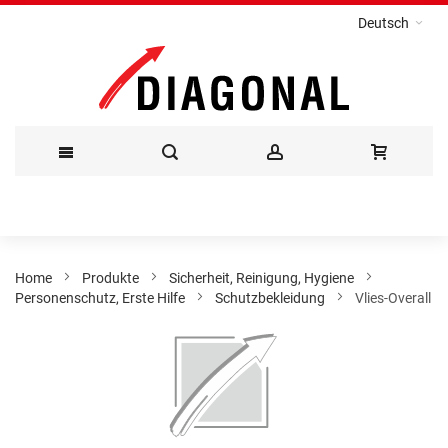
Deutsch
Direkt
zum
Inhalt
Home
Produkte
Sicherheit, Reinigung, Hygiene
Personenschutz, Erste Hilfe
Schutzbekleidung
Vlies-Overall
Zum
Ende
der
Bildergalerie
springen