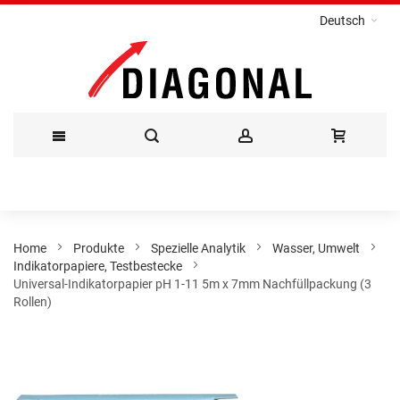
Deutsch
Direkt
zum
Inhalt
Home
Produkte
Spezielle Analytik
Wasser, Umwelt
Indikatorpapiere, Testbestecke
Universal-Indikatorpapier pH 1-11 5m x 7mm Nachfüllpackung (3
Rollen)
Zum
Ende
der
Bildergalerie