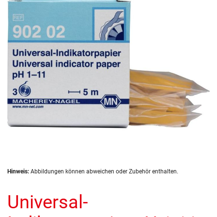
springen
Zum
Hinweis:
Abbildungen können abweichen oder Zubehör enthalten.
Anfang
der
Universal-
Bildergalerie
springen