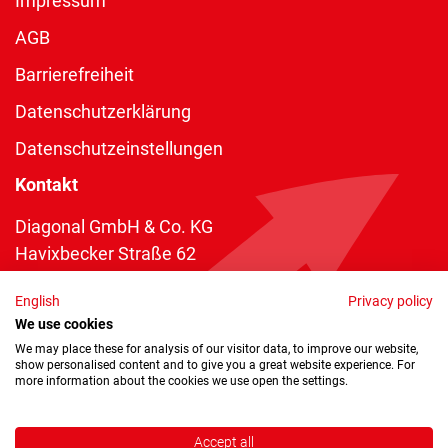
Impressum
AGB
Barrierefreiheit
Datenschutzerklärung
Datenschutzeinstellungen
Kontakt
Diagonal GmbH & Co. KG
Havixbecker Straße 62
48161 Münster
English
Privacy policy
Telefon:
+49 2534 970 216
We use cookies
Telefax: +49 2534 970 116
We may place these for analysis of our visitor data, to improve our website,
show personalised content and to give you a great website experience. For
info@diagonal.de
more information about the cookies we use open the settings.
Accept all