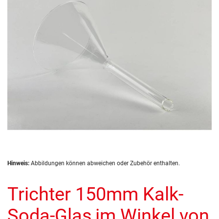
Zum
Hinweis:
Abbildungen können abweichen oder Zubehör enthalten.
Anfang
der
Trichter 150mm Kalk-
Bildergalerie
springen
Soda-Glas,im Winkel von