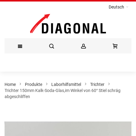
Deutsch
Direkt
zum
Inhalt
Home
Produkte
Laborhilfsmittel
Trichter
Trichter 150mm Kalk-Soda-Glas,im Winkel von 60° Stiel schräg
abgeschliffen
Zum
Ende
der
Bildergalerie
springen