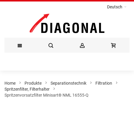
Deutsch
Direkt
zum
Inhalt
Home
Produkte
Separationstechnik
Filtration
Spritzenfilter, Filterhalter
Spritzenvorsatzfilter Minisart® NML 16555-Q
Zum
Ende
der
Bildergalerie
springen