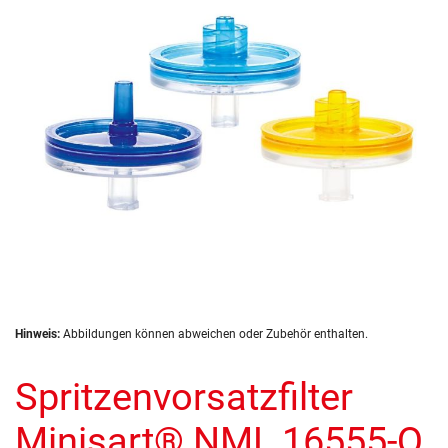
Zum
Hinweis:
Abbildungen können abweichen oder Zubehör enthalten.
Anfang
der
Spritzenvorsatzfilter
Bildergalerie
springen
Minisart® NML 16555-Q