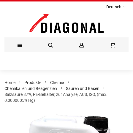
Deutsch
Direkt
zum
Inhalt
Home
Produkte
Chemie
Chemikalien und Reagenzien
Säuren und Basen
Salzsäure 37%, PE-Behälter, zur Analyse, ACS, ISO, (max.
0,0000005% Hg)
Zum
Ende
der
Bildergalerie