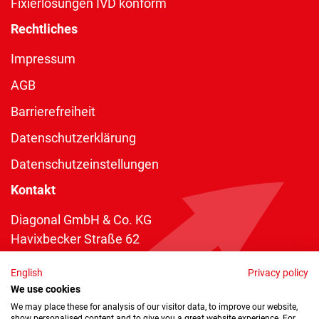
Fixierlösungen IVD konform
Rechtliches
Impressum
AGB
Barrierefreiheit
Datenschutzerklärung
Datenschutzeinstellungen
Kontakt
Diagonal GmbH & Co. KG
Havixbecker Straße 62
48161 Münster
English
Privacy policy
Telefon:
+49 2534 970 216
We use cookies
Telefax: +49 2534 970 116
We may place these for analysis of our visitor data, to improve our website,
show personalised content and to give you a great website experience. For