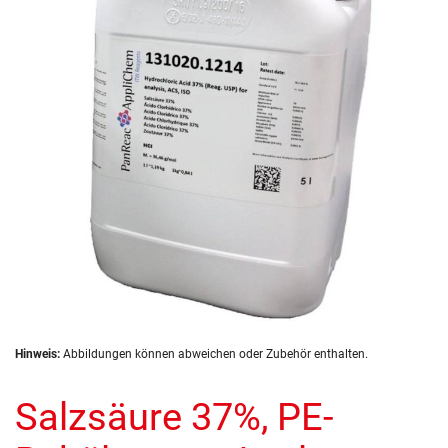
springen
Zum
Hinweis:
Abbildungen können abweichen oder Zubehör enthalten.
Anfang
der
Salzsäure 37%, PE-
Bildergalerie
springen