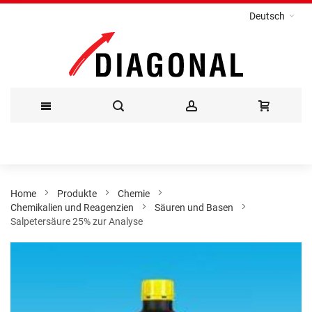
Deutsch
Direkt
zum
Inhalt
Home
Produkte
Chemie
Chemikalien und Reagenzien
Säuren und Basen
Salpetersäure 25% zur Analyse
Zum
Ende
der
Bildergalerie
springen