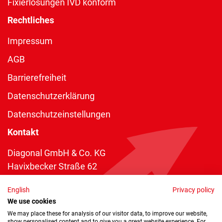
Fixierlösungen IVD konform
Rechtliches
Impressum
AGB
Barrierefreiheit
Datenschutzerklärung
Datenschutzeinstellungen
Kontakt
Diagonal GmbH & Co. KG
Havixbecker Straße 62
48161 Münster
English
Privacy policy
Telefon:
+49 2534 970 216
We use cookies
Telefax: +49 2534 970 116
We may place these for analysis of our visitor data, to improve our website,
show personalised content and to give you a great website experience. For