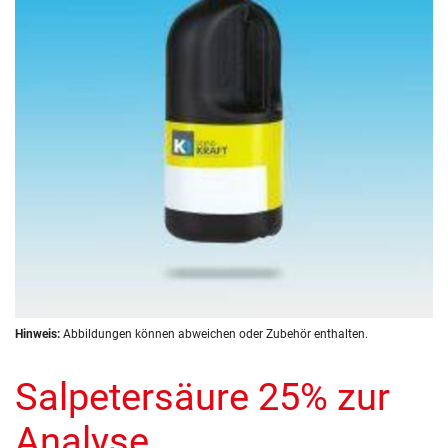
Zum
Hinweis:
Abbildungen können abweichen oder Zubehör enthalten.
Anfang
der
Salpetersäure 25% zur
Bildergalerie
springen
Analyse