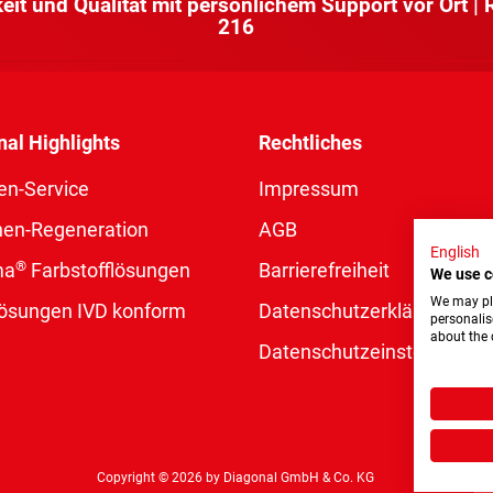
keit und Qualität mit persönlichem Support vor Ort |
216
nal Highlights
Rechtliches
en-Service
Impressum
nen-Regeneration
AGB
English
®
ma
Farbstofflösungen
Barrierefreiheit
We use c
We may pla
rlösungen IVD konform
Datenschutzerklärung
personalis
about the 
Datenschutzeinstellungen
Copyright © 2026 by Diagonal GmbH & Co. KG