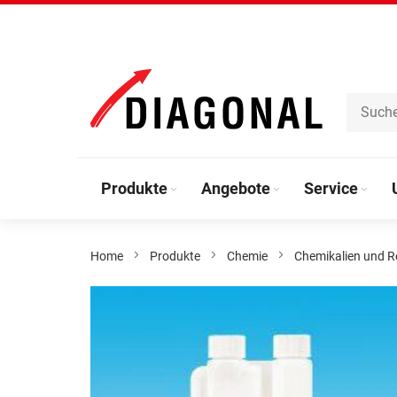
Direkt
zum
Inhalt
Produkte
Angebote
Service
Home
Produkte
Chemie
Chemikalien und R
Zum
Ende
der
Bildergalerie
springen