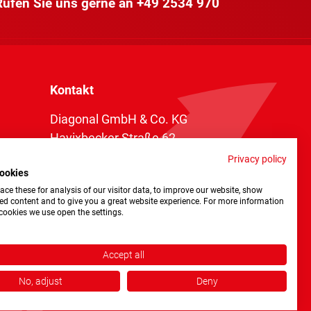
 Rufen Sie uns gerne an
+49 2534 970
Kontakt
Diagonal GmbH & Co. KG
Havixbecker Straße 62
48161 Münster
Privacy policy
ookies
Telefon:
+49 2534 970 216
ce these for analysis of our visitor data, to improve our website, show
Telefax: +49 2534 970 116
ed content and to give you a great website experience. For more information
cookies we use open the settings.
info@diagonal.de
Accept all
No, adjust
Deny