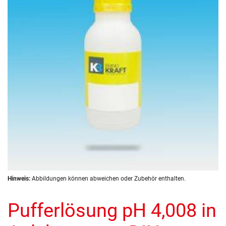
springen
Zum
Hinweis:
Abbildungen können abweichen oder Zubehör enthalten.
Anfang
der
Pufferlösung pH 4,008 in
Bildergalerie
springen