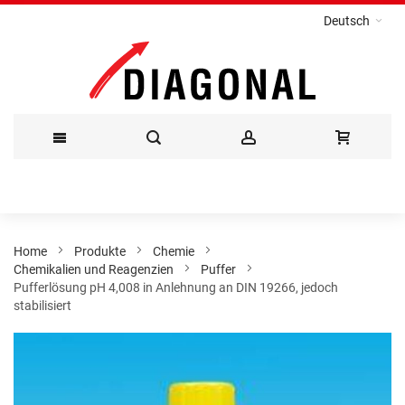
Deutsch
Direkt
zum
Inhalt
Home
Produkte
Chemie
Chemikalien und Reagenzien
Puffer
Pufferlösung pH 4,008 in Anlehnung an DIN 19266, jedoch
stabilisiert
Zum
Ende
der
Bildergalerie