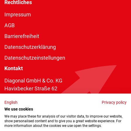
Rechtliches
Impressum
AGB
Barrierefreiheit
Datenschutzerklärung
Datenschutzeinstellungen
Kontakt
Diagonal GmbH & Co. KG
Havixbecker Straße 62
48161 Münster
English
Privacy policy
Telefon:
+49 2534 970 216
We use cookies
Telefax: +49 2534 970 116
We may place these for analysis of our visitor data, to improve our website,
show personalised content and to give you a great website experience. For
info@diagonal.de
more information about the cookies we use open the settings.