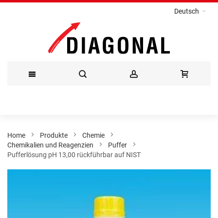
Deutsch
Direkt
zum
Inhalt
Home
Produkte
Chemie
Chemikalien und Reagenzien
Puffer
Pufferlösung pH 13,00 rückführbar auf NIST
Zum
Ende
der
Bildergalerie
springen