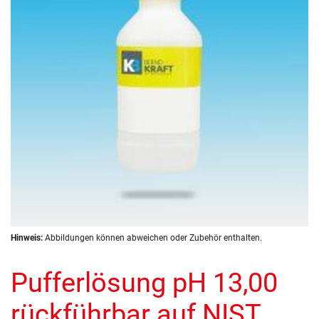
Zum
Hinweis:
Abbildungen können abweichen oder Zubehör enthalten.
Anfang
der
Pufferlösung pH 13,00
Bildergalerie
springen
rückführbar auf NIST