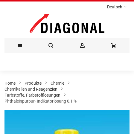
Deutsch
Direkt
zum
Inhalt
Home
Produkte
Chemie
Chemikalien und Reagenzien
Farbstoffe, Farbstofflösungen
Phthaleinpurpur- Indikatorlösung 0,1 %
Zum
Ende
der
Bildergalerie