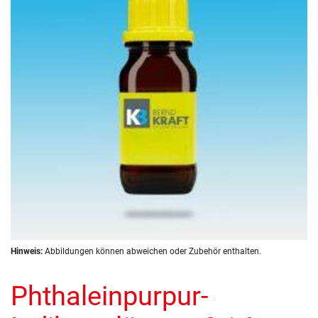
springen
Zum
Hinweis:
Abbildungen können abweichen oder Zubehör enthalten.
Anfang
der
Phthaleinpurpur-
Bildergalerie
springen