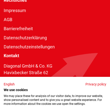
Rechtliches
Impressum
AGB
Barrierefreiheit
Datenschutzerklärung
Datenschutzeinstellungen
Kontakt
Diagonal GmbH & Co. KG
Havixbecker Straße 62
48161 Münster
English
Privacy policy
Telefon:
+49 2534 970 216
We use cookies
Telefax: +49 2534 970 116
We may place these for analysis of our visitor data, to improve our website,
show personalised content and to give you a great website experience. For
info@diagonal.de
more information about the cookies we use open the settings.