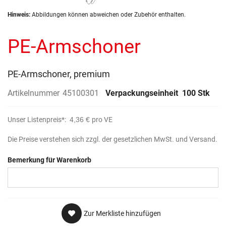
Zum
Hinweis:
Abbildungen können abweichen oder Zubehör enthalten.
Anfang
der
PE-Armschoner
Bildergalerie
springen
PE-Armschoner, premium
Artikelnummer
45100301
Verpackungseinheit
100 Stk
Unser Listenpreis*:
4,36 €
pro VE
Die Preise verstehen sich zzgl. der gesetzlichen MwSt. und Versand.
Bemerkung für Warenkorb
Zur Merkliste hinzufügen