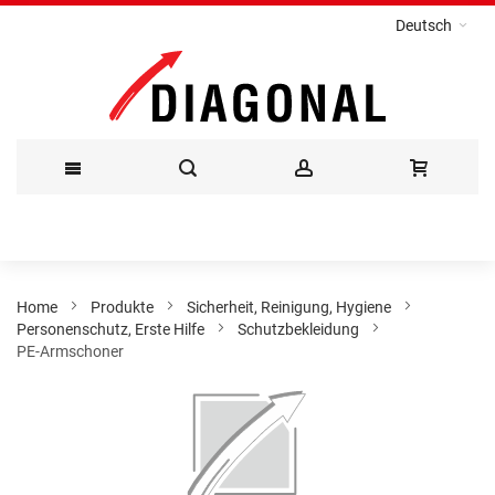
Deutsch
Direkt
zum
Inhalt
Home
Produkte
Sicherheit, Reinigung, Hygiene
Personenschutz, Erste Hilfe
Schutzbekleidung
PE-Armschoner
Zum
Ende
der
Bildergalerie
springen