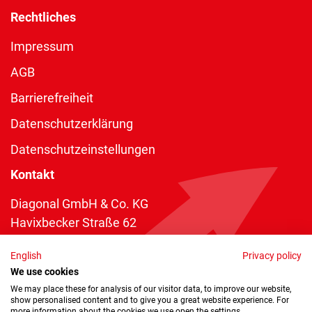
Rechtliches
Impressum
AGB
Barrierefreiheit
Datenschutzerklärung
Datenschutzeinstellungen
Kontakt
Diagonal GmbH & Co. KG
Havixbecker Straße 62
48161 Münster
English
Privacy policy
Telefon:
+49 2534 970 216
We use cookies
Telefax: +49 2534 970 116
We may place these for analysis of our visitor data, to improve our website,
show personalised content and to give you a great website experience. For
info@diagonal.de
more information about the cookies we use open the settings.