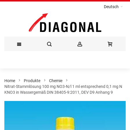
Deutsch
Direkt
zum
Inhalt
Home
Produkte
Chemie
Nitrat-Stammlösung 100 mg NO3-N/l 1 ml entsprechend 0,1 mg N
KNO3 in Wassergemäß DIN 38405-9:2011, DEV D9 Anhang 9
Zum
Ende
der
Bildergalerie
springen