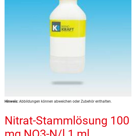
Zum
Hinweis:
Abbildungen können abweichen oder Zubehör enthalten.
Anfang
der
Nitrat-Stammlösung 100
Bildergalerie
springen
mg NO3-N/l 1 ml