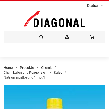
Deutsch
Direkt
zum
Inhalt
Home
Produkte
Chemie
Chemikalien und Reagenzien
Salze
Natriumnitritlösung 1 mol/l
Zum
Ende
der
Bildergalerie
springen