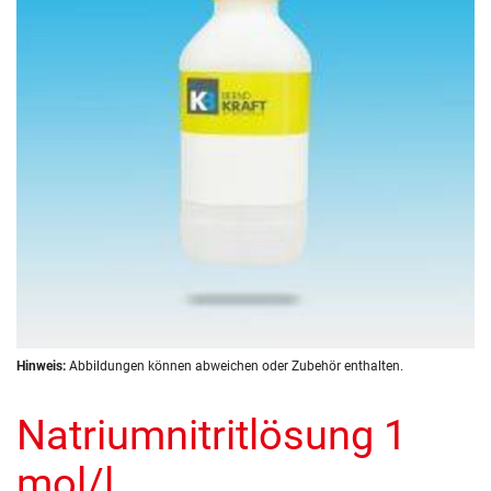
Zum
Hinweis:
Abbildungen können abweichen oder Zubehör enthalten.
Anfang
der
Natriumnitritlösung 1
Bildergalerie
springen
mol/l