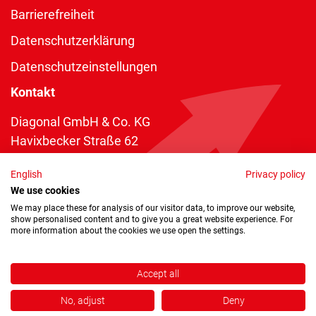
Barrierefreiheit
Datenschutzerklärung
Datenschutzeinstellungen
Kontakt
Diagonal GmbH & Co. KG
Havixbecker Straße 62
48161 Münster
English
Privacy policy
Telefon:
+49 2534 970 216
We use cookies
Telefax: +49 2534 970 116
We may place these for analysis of our visitor data, to improve our website,
show personalised content and to give you a great website experience. For
info@diagonal.de
more information about the cookies we use open the settings.
Accept all
No, adjust
Deny
Copyright © 2026 by Diagonal GmbH & Co. KG