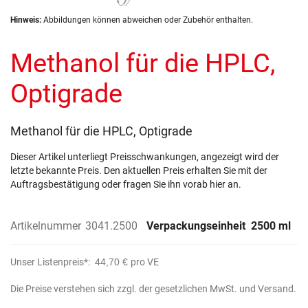
Zum
Hinweis:
Abbildungen können abweichen oder Zubehör enthalten.
Anfang
der
Methanol für die HPLC,
Bildergalerie
springen
Optigrade
Methanol für die HPLC, Optigrade
Dieser Artikel unterliegt Preisschwankungen, angezeigt wird der
letzte bekannte Preis. Den aktuellen Preis erhalten Sie mit der
Auftragsbestätigung oder fragen Sie ihn vorab hier an.
Artikelnummer
3041.2500
Verpackungseinheit
2500 ml
Unser Listenpreis*:
44,70 €
pro VE
Die Preise verstehen sich zzgl. der gesetzlichen MwSt. und Versand.