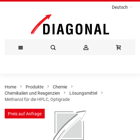
Deutsch
Direkt
zum
Inhalt
Home
Produkte
Chemie
Chemikalien und Reagenzien
Lösungsmittel
Methanol für die HPLC, Optigrade
Zum
Preis auf Anfrage
Ende
der
Bildergalerie
springen